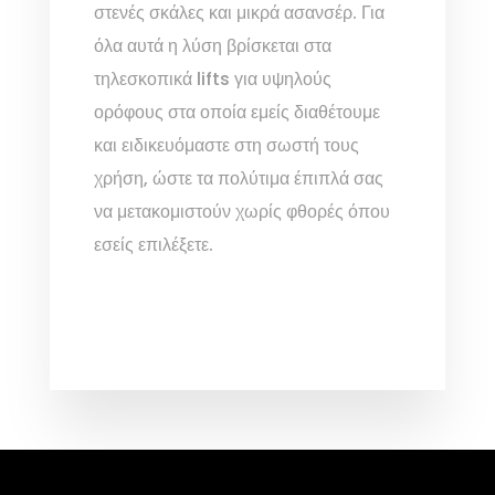
στενές σκάλες και μικρά ασανσέρ. Για
όλα αυτά η λύση βρίσκεται στα
τηλεσκοπικά lifts για υψηλούς
ορόφους στα οποία εμείς διαθέτουμε
και ειδικευόμαστε στη σωστή τους
χρήση, ώστε τα πολύτιμα έπιπλά σας
να μετακομιστούν χωρίς φθορές όπου
εσείς επιλέξετε.