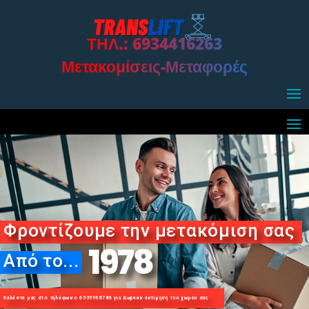
ΤΗΛ.: 6934416263
Μετακομίσεις-Μεταφορές
Φροντίζουμε την μετακόμιση σας
1978
Από το...
Καλέστε μας στο τηλέφωνο 6939908786 για Δωρεάν εκτίμηση τού χώρου σας